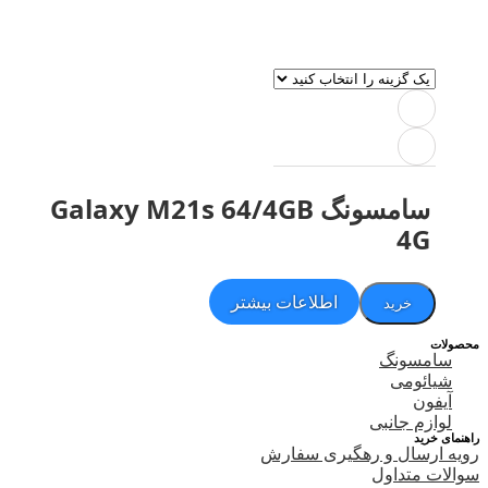
سامسونگ Galaxy M21s 64/4GB
4G
اطلاعات بیشتر
خرید
حصولات
سامسونگ
شیائومی
آیفون
لوازم جانبی
اهنمای خرید
ویه ارسال و رهگیری سفارش
والات متداول