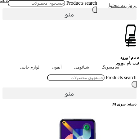
مشاهده همه
Products search
رش به محتوا
منو
ام / ورود
 نام / ورود
سامسونگ
شیائومی
آیفون
لوازم جانبی
Products searc
منو
سته: سری M