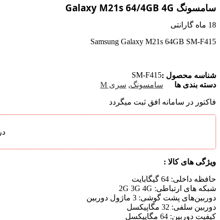
سامسونگ Galaxy M21s 64/4GB 4G
18 ماه گارانتی
Samsung Galaxy M21s 64GB SM-F415
SM-F415
شناسه محصول :
دسته بندی ها
سامسونگ
,
سری M
فاکتور در سامانه افق ثبت میگردد
در
ویژگی های کالا :
حافظه داخلی:
64 گیگابایت
شبکه های ارتباطی:
2G 3G 4G
دوربین‌های پشت گوشی:
3 ماژول دوربین
دوربین سلفی:
32 مگاپیکسل
کیفیت دوربین:
64 مگاپیکسل