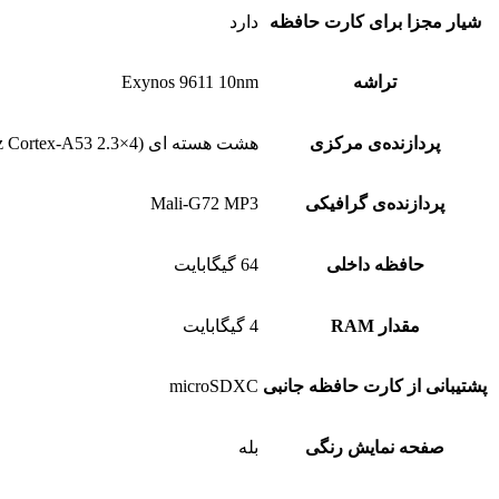
شیار مجزا برای کارت حافظه
دارد
تراشه
Exynos 9611 10nm
پردازنده‌ی مرکزی
هشت هسته ای (4×2.3 GHz Cortex-A73 & 4×1.7 GHz Cortex-A53)
پردازنده‌ی گرافیکی
Mali-G72 M‍P3
حافظه داخلی
64 گیگابایت
مقدار RAM
4 گیگابایت
پشتیبانی از کارت حافظه جانبی
microSDXC
صفحه نمایش رنگی
بله