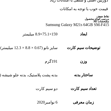
دوربین اصلی و سلفی با امکانات زیاد
قیمت خوب با توجه به امکانات
نقاط ضعف
بررسی کوتاه محصول
مشخصات کالا
Samsung Galaxy M21s 64GB SM-F415
ابعاد
159×75.1×8.9 میلیمتر
توضیحات سیم کارت
سایز نانو (0.67 × 8.8 × 12.3 میلیمتر)
وزن
191گرم
ساختار بدنه
بدنه پشت پلاستیک، بدنه جلو شیشه (گوریلا گلس 3)، 
تعداد سیم کارت
دو سیم کارت
زمان معرفی
6 نوامبر2020