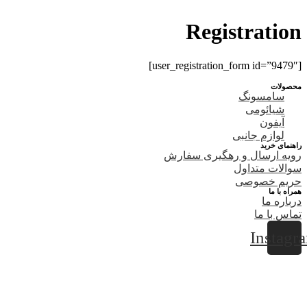
Registration
[user_registration_form id=”9479″]
محصولات
سامسونگ
شیائومی
آیفون
لوازم جانبی
راهنمای خرید
رویه ارسال و رهگیری سفارش
سوالات متداول
حریم خصوصی
همراه با ما
درباره ما
تماس با ما
Instagr