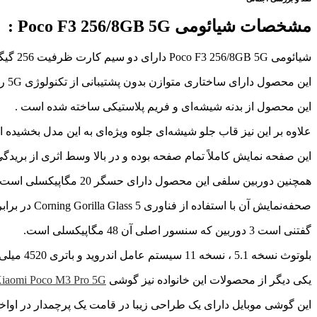
مشخصات شیائومی Poco F3 256/8GB 5G :
شیائومی Poco F3 256/8GB 5G دارای دو سیم‌ کارت ظرفیت 256 گیگابایت از جمله محصولات برند شیائومی که در سال 2021 روانه بازار شده است.
این محصول دارای ساختاری متوازن بدون پشتیبانی از تکنولوژی 5G روانه بازار شده است.
این محصول از بدنه شیشه‌ای و فریم پلاستیکی ساخته شده است .
علاوه بر این نیز قاب جلو شیشه‌ای جلوه ویژه‌ای به این مدل بخشیده 
این صفحه‌ نمایش کاملاً تمام‌ صفحه بوده و در بالا وسط اثری از برید
همچنین دوربین سلفی این محصول دارای حسگر 20 مگاپیکسلی است.
صحفه‌نمایش آن با استفاده از فناوری Corning Gorilla Glass 5 در برابر خط‌ و خش و صدمات احتمالی محافظت می‌شود.
گفتنی است 3 دوربین که سنسور اصلی آن 48 مگاپیکسلی است.
بلوتوث نسخه 5.1 ، نسخه 11 سیستم عامل اندروید و باتری 4520 میلی‌آمپر از دیگر ویژگی‌‌های این گوشی جدید هستند.
یکی دیگر از محصولات این خانواده نیز گوشی
iaomi Poco M3 Pro 5G
این گوشی موبایل دارای یک طراحی زیبا در قامت یک پرچمدار در اواخر مارس ۲۰۲۱ معرف