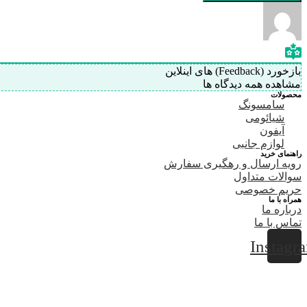
بازخورد (Feedback) های اینلاین
مشاهده همه دیدگاه ها
محصولات
سامسونگ
شیائومی
آیفون
لوازم جانبی
راهنمای خرید
رویه ارسال و رهگیری سفارش
سوالات متداول
حریم خصوصی
همراه با ما
درباره ما
تماس با ما
Instagr