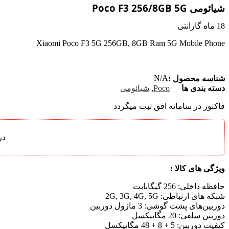
شیائومی Poco F3 256/8GB 5G
18 ماه گارانتی
Xiaomi Poco F3 5G 256GB, 8GB Ram 5G Mobile Phone
N/A
شناسه محصول :
دسته بندی ها
Poco
,
شیائومی
فاکتور در سامانه افق ثبت میگردد
در
ویژگی های کالا :
حافظه داخلی:
256 گیگابایت
شبکه های ارتباطی:
2G, 3G, 4G, 5G
دوربین‌های پشت گوشی:
3 ماژول دوربین
دوربین سلفی:
20 مگاپیکسل
کیفیت دوربین:
5 + 8 + 48 مگاپیکسل