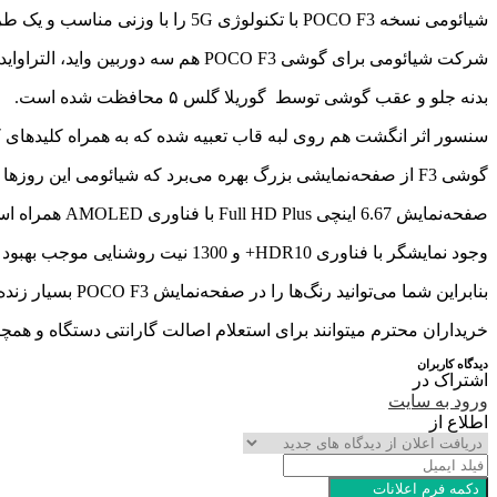
شیائومی نسخه POCO F3 با تکنولوژی 5G را با وزنی مناسب و یک طراحی متفاوت روانه بازار کرده است.
شرکت شیائومی برای گوشی POCO F3 هم سه دوربین واید، التراواید و ماکرو در نظر کرفته است.
بدنه جلو و عقب گوشی توسط گوریلا گلس ۵ محافظت شده است.
سنسور اثر انگشت هم روی لبه قاب تعبیه شده که به همراه کلید‌های
گوشی F3 از صفحه‌نمایشی بزرگ بهره می‌برد که شیائومی این روزها ارائه می‌دهد.
صفحه‌نمایش 6.67 اینچی Full HD Plus با فناوری AMOLED همراه است.
وجود نمایشگر با فناوری HDR10+ و 1300 نیت روشنایی موجب بهبود کیفیت رنگ‌ها در این کالا شده است.
بنابراین شما می‌توانید رنگ‌ها را در صفحه‌نمایش POCO F3 بسیار زنده و با جزئیات مشاهده کنید.
خریداران محترم میتوانند برای استعلام اصالت گارانتی دستگاه و همچ
دیدگاه کاربران
اشتراک در
ورود به سایت
اطلاع از