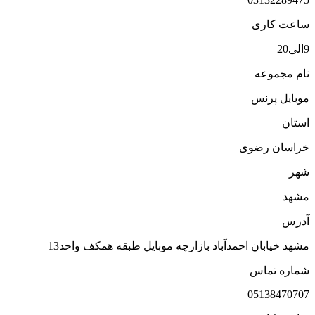
اعت کاری
ی20
ام مجموعه
وبایل پرنس
ستان
راسان رضوی
هر
شهد
درس
شهد خیابان احمدآباد بازارچه موبایل طبقه همکف واحد13
ماره تماس
0513847070