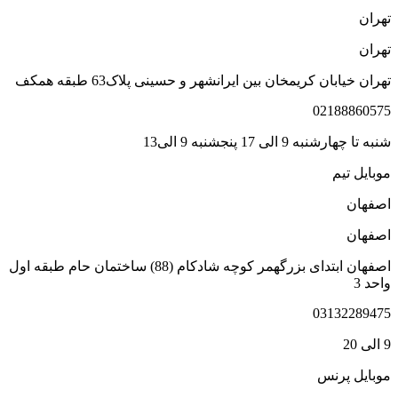
هران
هران
هران خیابان کریمخان بین ایرانشهر و حسینی پلاک63 طبقه همکف
0218886057
به تا چهارشنبه 9 الی 17 پنجشنبه 9 الی13
وبایل تیم
صفهان
صفهان
اصفهان ابتدای بزرگهمر کوچه شادکام (88) ساختمان حام طبقه اول
احد 3
0313228947
لی 20
وبایل پرنس