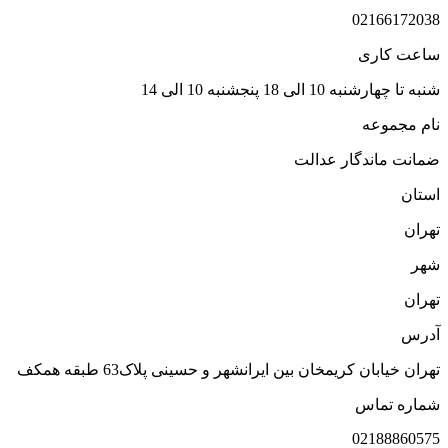
0216617203
اعت کاری
به تا چهارشنبه 10 الی 18 پنجشنبه 10 الی 14
ام مجموعه
مانت ماندگار عدالت
ستان
هران
هر
هران
درس
هران خیابان کریمخان بین ایرانشهر و حسینی پلاک63 طبقه همکف
ماره تماس
0218886057