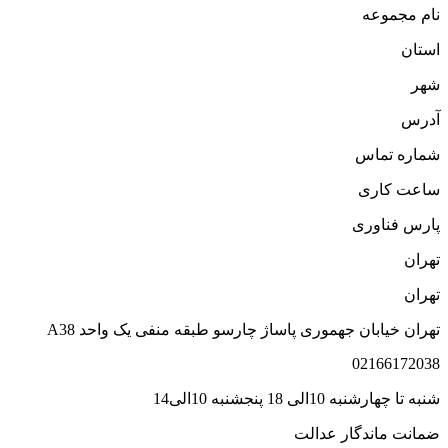
ام مجموعه
ستان
هر
درس
ماره تماس
اعت کاری
ارس فناوری
هران
هران
هران خیابان جهموری پاساژ چارسو طبقه منفی یک واحد A38
0216617203
به تا چهارشنبه 10الی 18 پنجشنبه 10الی14
مانت ماندگار عدالت