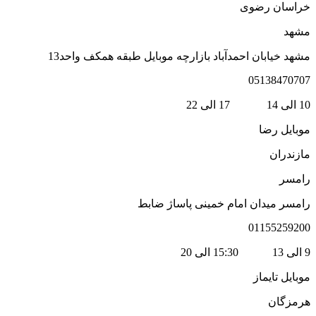
راسان رضوی
شهد
شهد خیابان احمدآباد بازارچه موبایل طبقه همکف واحد13
0513847070
لی 14 17 الی 22
وبایل رضا
ازندران
امسر
امسر میدان امام خمینی پاساژ ضابط
0115525920
 15:30 الی 20
وبایل تایماز
رمزگان