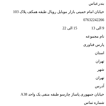
ندرعباس
یابان امام خمینی بازار موبایل رویال طبقه همکف پلاک 103
0763224226
1 15 الی 22
ام مجموعه
ارس فناوری
ستان
هران
هر
هران
درس
یابان جمهوری پاساژ چارسو طبقه منفی یک واحد A38
ماره تماس