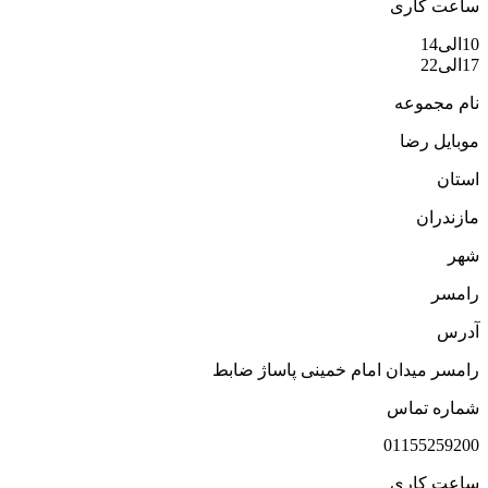
اعت کاری
الی14
الی22
ام مجموعه
وبایل رضا
ستان
ازندران
هر
امسر
درس
امسر میدان امام خمینی پاساژ ضابط
ماره تماس
0115525920
اعت کاری