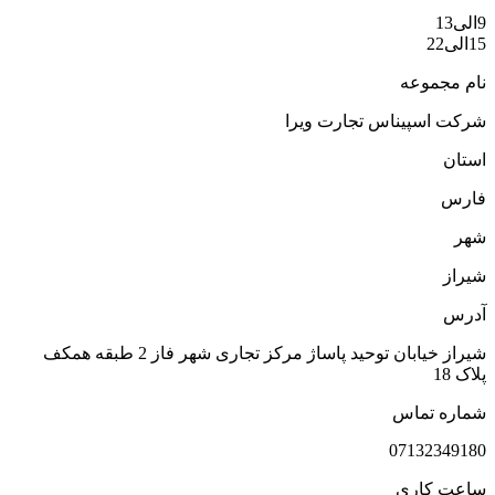
ی13
الی22
ام مجموعه
رکت اسپیناس تجارت ویرا
ستان
ارس
هر
یراز
درس
شیراز خیابان توحید پاساژ مرکز تجاری شهر فاز 2 طبقه همکف
لاک 18
ماره تماس
0713234918
اعت کاری