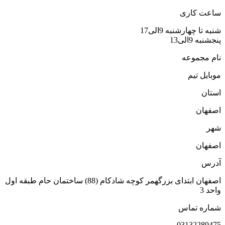
اعت کاری
نبه تا چهارشنبه 9الی17
نجشنبه 9الی13
ام مجموعه
وبایل تیم
ستان
صفهان
هر
صفهان
درس
اصفهان ابتدای بزرگهمر کوچه شادکام (88) ساختمان حام طبقه اول
احد 3
ماره تماس
0313228947