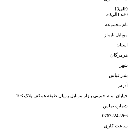
ی13
15:3الی20
ام مجموعه
وبایل تایماز
ستان
رمزگان
هر
ندرعباس
درس
یابان امام خمینی بازار موبایل رویال طبقه همکف پلاک 103
ماره تماس
0763224226
اعت کاری